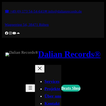
Zum
☎ +49 (0) 173 54-54-641
✉ info@dalianrecords.de
Inhalt
springen
Wagnerring 54, 38471 Rühen
Facebook
Instagram
YouTube
SoundCloud
Dalian Records®
Services
Beats Shop
Projekte
Über uns
Kontakt