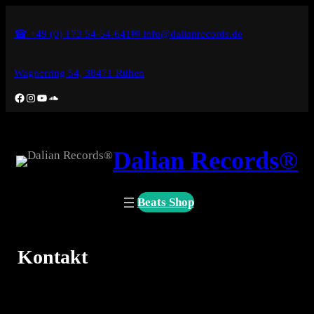
Zum
☎ +49 (0) 173 54-54-641
✉ info@dalianrecords.de
Inhalt
springen
Wagnerring 54, 38471 Rühen
Facebook
Instagram
YouTube
SoundCloud
Dalian Records®
Beats Shop
Kontakt